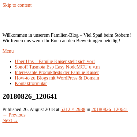
Skip to content
Kaiser`s Blog
Willkommen in unserem Familien-Blog – Viel Spaß beim Stöbern!
Wir freuen uns wenn Ihr Euch an den Bewertungen beteiligt!
Menu
Über Uns – Familie Kaiser stellt sich vor!
Sonoff Tasmota Esp Easy NodeMCU u.v.m
Interessante Produkttests der Familie Kaiser
How-to zu Blogs mit WordPress & Domain
Kontaktformular
20180826_120641
Published
26. August 2018
at
5312 × 2988
in
20180826_120641
←
Previous
Next
→